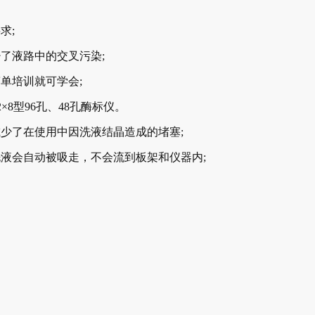
求;
液路中的交叉污染;
培训就可学会;
8型96孔、48孔酶标仪。
了在使用中因洗液结晶造成的堵塞;
会自动被吸走，不会流到板架和仪器内;
。