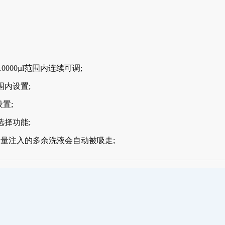
00µl范围内连续可调;
内设置;
置;
择功能;
注入的多余洗液会自动被吸走;