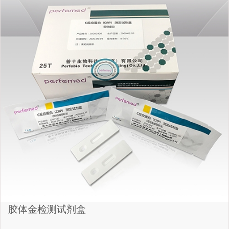
胶体金检测试剂盒