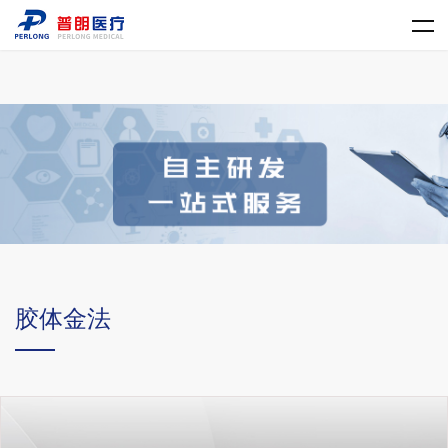
乐动平台网站登录入口
胶体金法