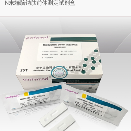
N末端脑钠肽前体测定试剂盒