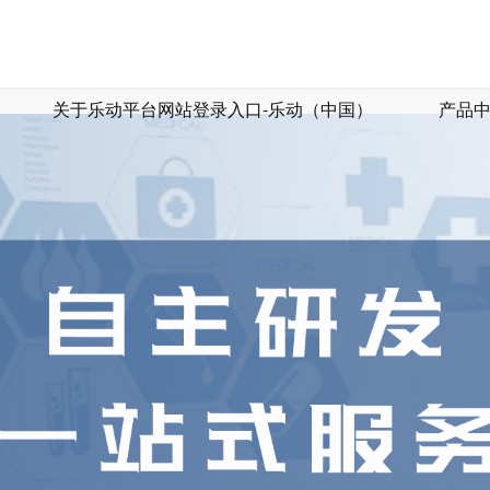
关于乐动平台网站登录入口-乐动（中国）
产品