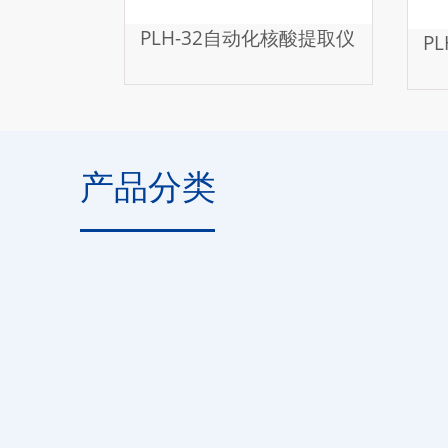
PLH-32自动化核酸提取仪
P
产品分类