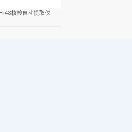
LH-48核酸自动提取仪