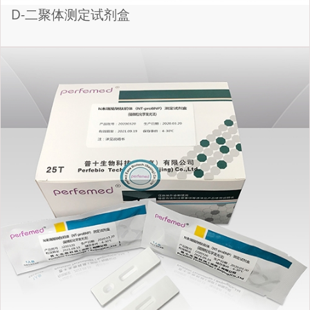
D-二聚体测定试剂盒