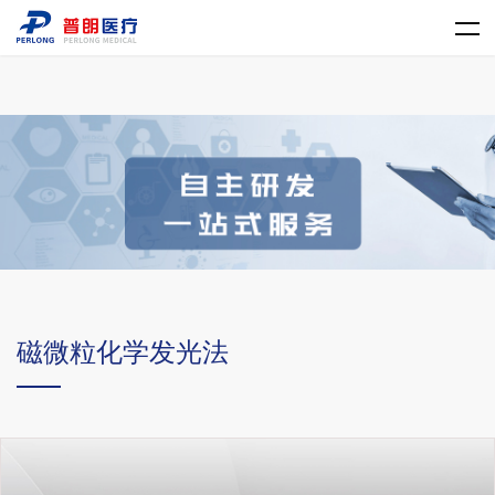
乐动平台网站登录入口
磁微粒化学发光法