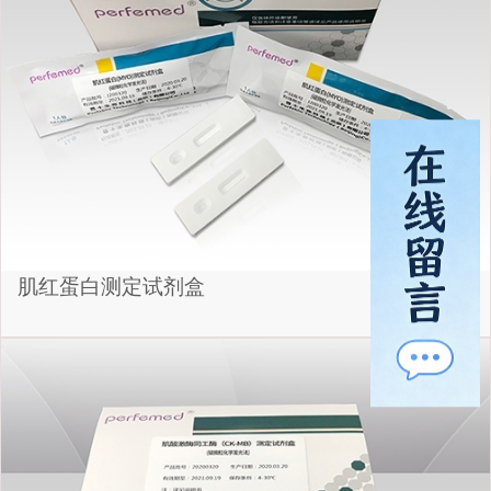
肌红蛋白测定试剂盒