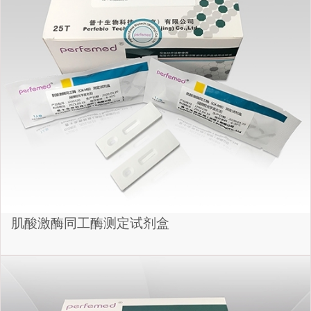
肌酸激酶同工酶测定试剂盒